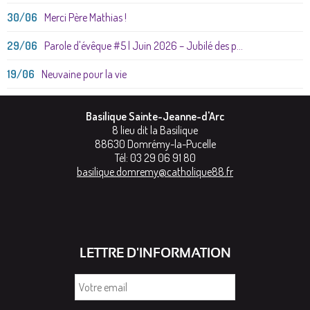
30/06
Merci Père Mathias !
29/06
Parole d'évêque #5 | Juin 2026 – Jubilé des p...
19/06
Neuvaine pour la vie
Basilique Sainte-Jeanne-d'Arc
8 lieu dit la Basilique
88630
Domrémy-la-Pucelle
Tél:
03 29 06 91 80
basilique.domremy@catholique88.fr
LETTRE D'INFORMATION
Votre
email