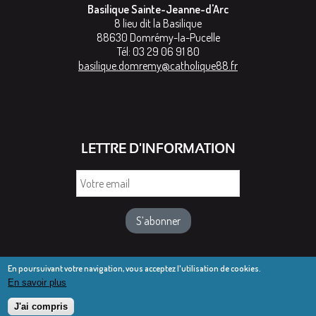
Basilique Sainte-Jeanne-d'Arc
8 lieu dit la Basilique
88630
Domrémy-la-Pucelle
Tél:
03 29 06 91 80
basilique.domremy@catholique88.fr
LETTRE D'INFORMATION
Votre
email
En poursuivant votre navigation, vous acceptez l'utilisation de cookies.
En savoir plus
© Diocèse de Saint-Dié 2016-2025
Mentions légales
J'ai compris
Webmail diocésain
Accès réservé