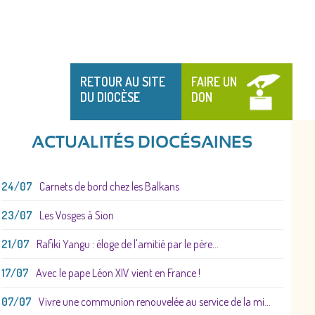
RETOUR AU SITE
FAIRE UN
DU DIOCÈSE
DON
ACTUALITÉS DIOCÉSAINES
24/07
Carnets de bord chez les Balkans
23/07
Les Vosges à Sion
21/07
Rafiki Yangu : éloge de l'amitié par le père...
17/07
Avec le pape Léon XIV vient en France !
07/07
Vivre une communion renouvelée au service de la mi...