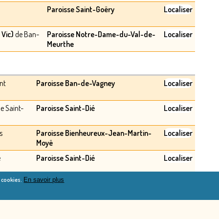
Paroisse Saint-Goëry
Localiser
Vic)
de Ban-
Paroisse Notre-Dame-du-Val-de-
Localiser
Meurthe
nt
Paroisse Ban-de-Vagney
Localiser
e Saint-
Paroisse Saint-Dié
Localiser
s
Paroisse Bienheureux-Jean-Martin-
Localiser
Moyë
é
Paroisse Saint-Dié
Localiser
e cookies.
En savoir plus
y
Paroisse Ban-de-Vagney
Localiser
Paroisse Saint-Laurent-La-Bresse
Localiser