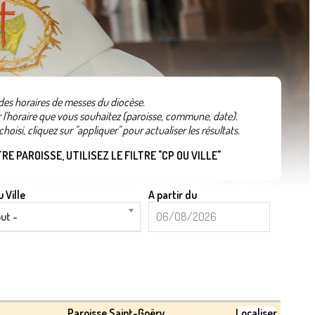
 des horaires de messes du diocèse.
er l'horaire que vous souhaitez (paroisse, commune, date).
hoisi, cliquez sur "appliquer" pour actualiser les résultats.
E PAROISSE, UTILISEZ LE FILTRE "CP OU VILLE"
 Ville
A partir du
A
Date
ut -
partir
du
Paroisse Saint-Goëry
Localiser