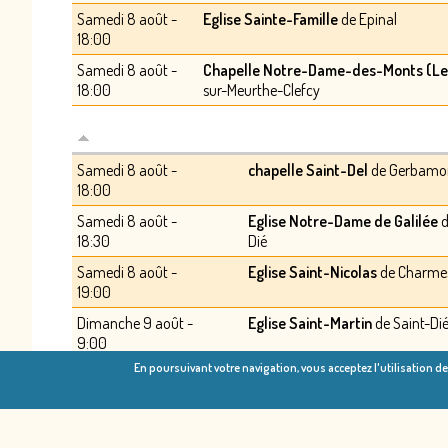
Samedi 8 août -
Eglise Sainte-Famille
de Epinal
18:00
Samedi 8 août -
Chapelle Notre-Dame-des-Monts (Le 
18:00
sur-Meurthe-Clefcy
Samedi 8 août -
chapelle Saint-Del
de Gerbamo
18:00
Samedi 8 août -
Eglise Notre-Dame de Galilée
d
18:30
Dié
Samedi 8 août -
Eglise Saint-Nicolas
de Charme
19:00
Dimanche 9 août -
Eglise Saint-Martin
de Saint-Di
9:00
En poursuivant votre navigation, vous acceptez l'utilisation d
Dimanche 9 août -
Eglise Saint-Lambert
de Vagne
9:00
Dimanche 9 août -
Eglise Saint-Claude
de Ventron
9:00